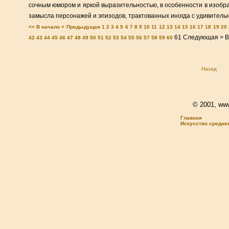
сочным юмором и яркой выразительностью, в особенности в изобра
замысла персонажей и эпизодов, трактованных иногда с удивитель
<< В начало
< Предыдущая
1
2
3
4
5
6
7
8
9
10
11
12
13
14
15
16
17
18
19
20
61
Следующая >
В
42
43
44
45
46
47
48
49
50
51
52
53
54
55
56
57
58
59
60
Назад
© 2001, www.
Главная
Искусство средне