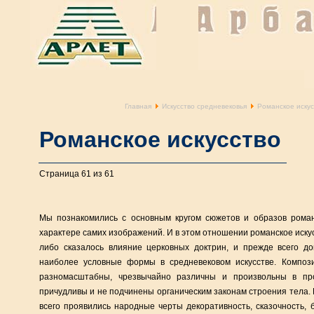
Главная
Искусство средневековья
Романское искус
Романское искусство
Страница 61 из 61
Мы познакомились с основным кругом сюжетов и образов романс
характере самих изображений. И в этом отношении романское искус
либо сказалось влияние церковных доктрин, и прежде всего д
наиболее условные формы в средневековом искусстве. Композ
разномасштабны, чрезвычайно различны и произвольны в про
причудливы и не подчинены органическим законам строения тела. 
всего проявились народные черты декоративность, сказочность, 