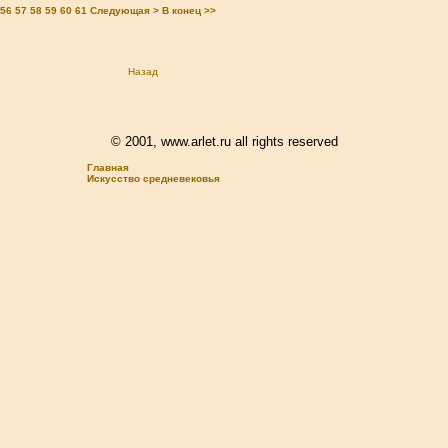
56
57
58
59
60
61
Следующая >
В конец >>
Назад
© 2001, www.arlet.ru all rights reserved
Главная
Искусство средневековья