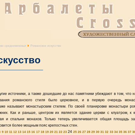
тво средневековья
Романское искусство
скусство
угие источники, а также дошедшие до нас памятники убеждают в том, что 
ания романского стиля было церковное, и в первую очередь монас
даже называют монастырским стилем. По своей планировке монастыри ро
них. Как и раньше, центром их является здание церкви с клуатром, к 
ая и спальни монахов. Только теперь увеличивается общая площадь за
новится более мощным пояс крепостных стен.
24
8
9
10
11
12
13
14
15
16
17
18
19
20
21
22
23
25
26
27
28
29
30
31
32
33
34
35
36
37
3