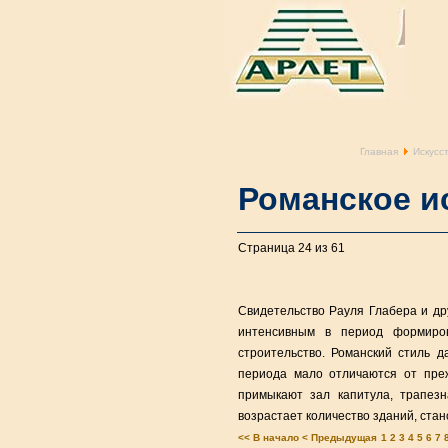
Главная
Искусс
Романское и
Страница 24 из 61
Свидетельство Рауля Глабера и др
интенсивным в период формиров
строительство. Романский стиль 
периода мало отличаются от преж
примыкают зал капитула, трапезн
возрастает количество зданий, ста
<< В начало
< Предыдущая
1
2
3
4
5
6
7