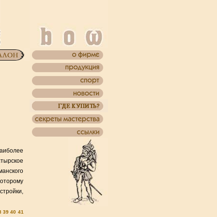
наиболее
тырское
манского
которому
стройки,
8
39
40
41