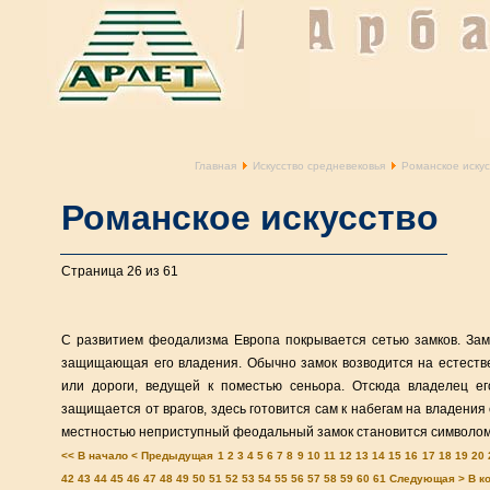
Главная
Искусство средневековья
Романское искус
Романское искусство
Страница 26 из 61
С развитием феодализма Европа покрывается сетью замков. Зам
защищающая его владения. Обычно замок возводится на естеств
или дороги, ведущей к поместью сеньора. Отсюда владелец ег
защищается от врагов, здесь готовится сам к набегам на владени
местностью неприступный феодальный замок становится символом
<< В начало
< Предыдущая
1
2
3
4
5
6
7
8
9
10
11
12
13
14
15
16
17
18
19
20
42
43
44
45
46
47
48
49
50
51
52
53
54
55
56
57
58
59
60
61
Следующая >
В к