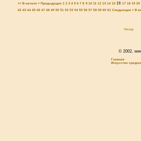
16
<< В начало
< Предыдущая
1
2
3
4
5
6
7
8
9
10
11
12
13
14
15
17
18
19
20
42
43
44
45
46
47
48
49
50
51
52
53
54
55
56
57
58
59
60
61
Следующая >
В к
Назад
© 2002, www.
Главная
Искусство средне