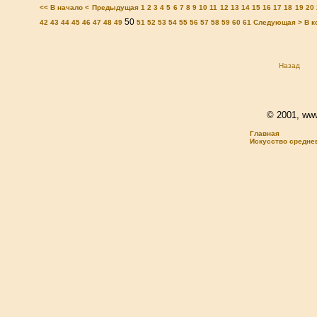
<< В начало
< Предыдущая
1
2
3
4
5
6
7
8
9
10
11
12
13
14
15
16
17
18
19
20
50
42
43
44
45
46
47
48
49
51
52
53
54
55
56
57
58
59
60
61
Следующая >
В к
Назад
© 2001, www.
Главная
Искусство средне