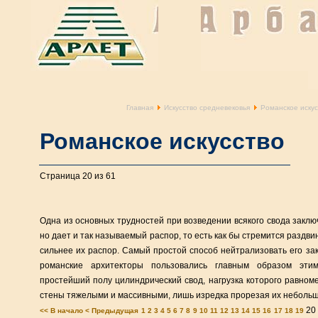
Главная
Искусство средневековья
Романское искус
Романское искусство
Страница 20 из 61
Одна из основных трудностей при возведении всякого свода заключ
но дает и так называемый распор, то есть как бы стремится раздви
сильнее их распор. Самый простой способ нейтрализовать его за
романские архитекторы пользовались главным образом эти
простейший полу цилиндрический свод, нагрузка которого равном
стены тяжелыми и массивными, лишь изредка прорезая их небольш
20
<< В начало
< Предыдущая
1
2
3
4
5
6
7
8
9
10
11
12
13
14
15
16
17
18
19