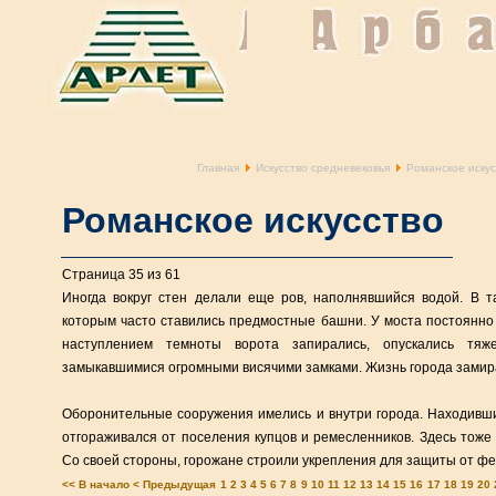
Главная
Искусство средневековья
Романское искус
Романское искусство
Страница 35 из 61
Иногда вокруг стен делали еще ров, наполнявшийся водой. В т
которым часто ставились предмостные башни. У моста постоянно
наступлением темноты ворота запирались, опускались тяж
замыкавшимися огромными висячими замками. Жизнь города замир
Оборонительные сооружения имелись и внутри города. Находивш
отгораживался от поселения купцов и ремесленников. Здесь тоже
Со своей стороны, горожане строили укрепления для защиты от фе
<< В начало
< Предыдущая
1
2
3
4
5
6
7
8
9
10
11
12
13
14
15
16
17
18
19
20