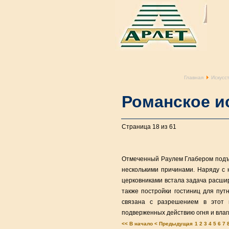
Главная
Искусс
Романское и
Страница 18 из 61
Отмеченный Раулем Глабером подъе
несколькими причинами. Наряду с 
церковниками встала задача расшир
также постройки гостиниц для путн
связана с разрешением в этот 
подверженных действию огня и вла
<< В начало
< Предыдущая
1
2
3
4
5
6
7