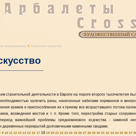
тво средневековья
Романское искусство
скусство
м строительной деятельности в Европе на пороге второго тысячелетия бы
необходимостью залечить раны, нанесенные набегами норманнов и венгро
ения храмов и приспособления их к приему все возраставшего потока палом
иков, возведения мостов и т. п. Кроме того, перестройка старых сооруже
период важнейшей проблемы средневекового зодчества - заменой неп
ги деревянных перекрытий долговечными каменными сводами.
18
8
9
10
11
12
13
14
15
16
17
19
20
21
22
23
24
25
26
27
28
29
30
31
32
33
34
35
36
37
3