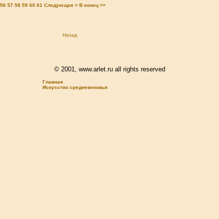
56
57
58
59
60
61
Следующая >
В конец >>
Назад
© 2001, www.arlet.ru all rights reserved
Главная
Искусство средневековья