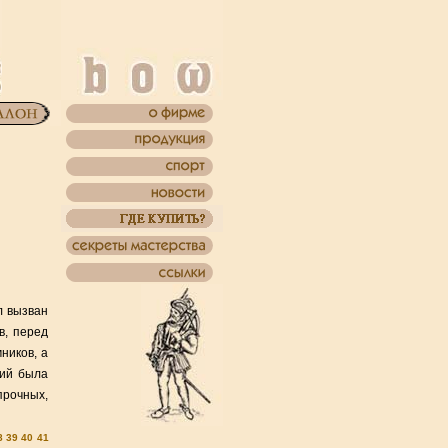
л вызван
в, перед
ников, а
ний была
рочных,
8
39
40
41