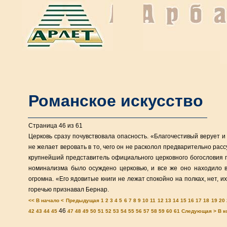
Романское искусство
Страница 46 из 61
Церковь сразу почувствовала опасность. «Благочестивый верует и
не желает веровать в то, чего он не расколол предварительно ра
крупнейший представитель официального церковного богословия п
номинализма было осуждено церковью, и все же оно находило 
огромна. «Его ядовитые книги не лежат спокойно на полках, нет, 
горечью признавал Бернар.
<< В начало
< Предыдущая
1
2
3
4
5
6
7
8
9
10
11
12
13
14
15
16
17
18
19
20
46
42
43
44
45
47
48
49
50
51
52
53
54
55
56
57
58
59
60
61
Следующая >
В к