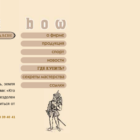
ь, земля
ми: «Кто
бездолен
иться от
8
39
40
41