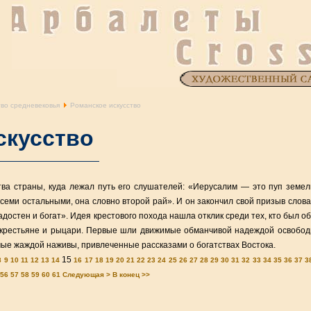
тво средневековья
Романское искусство
скусство
тва страны, куда лежал путь его слушателей: «Иерусалим — это пуп земел
еми остальными, она словно второй рай». И он закончил свой призыв слова
радостен и богат». Идея крестового похода нашла отклик среди тех, кто был о
 крестьяне и рыцари. Первые шли движимые обманчивой надеждой освобод
ые жаждой наживы, привлеченные рассказами о богатствах Востока.
15
8
9
10
11
12
13
14
16
17
18
19
20
21
22
23
24
25
26
27
28
29
30
31
32
33
34
35
36
37
3
56
57
58
59
60
61
Следующая >
В конец >>