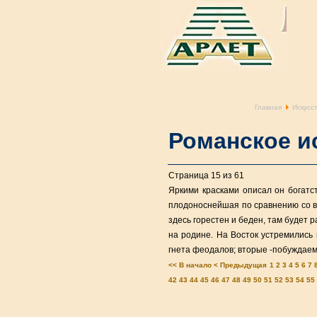
Главная
Искусс
Романское и
Страница 15 из 61
Яркими красками описал он богатс
плодоноснейшая по сравнению со вс
здесь горестен и беден, там будет 
на родине. На Восток устремились
гнета феодалов; вторые -побуждаем
<< В начало
< Предыдущая
1
2
3
4
5
6
7
42
43
44
45
46
47
48
49
50
51
52
53
54
55