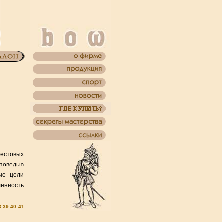
рестовых
оповедью
ные цели
ленность
8
39
40
41