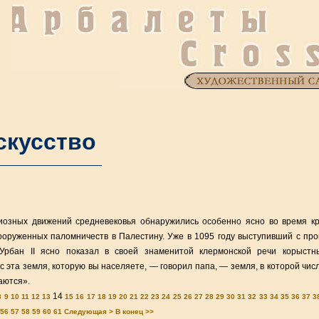
скусство
озных движений средневековья обнаружились особенно ясно во время к
 вооруженных паломничеств в Палестину. Уже в 1095 году выступивший с пр
 Урбан II ясно показал в своей знаменитой клермонской речи корыст
с эта земля, которую вы населяете, — говорил папа, — земля, в которой чис
аются».
14
8
9
10
11
12
13
15
16
17
18
19
20
21
22
23
24
25
26
27
28
29
30
31
32
33
34
35
36
37
3
56
57
58
59
60
61
Следующая >
В конец >>