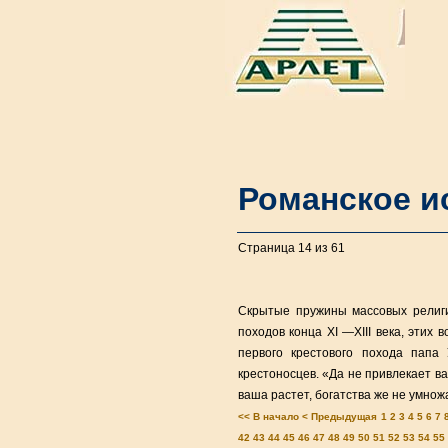
Романское и
Страница 14 из 61
Скрытые пружины массовых религи
походов конца XI —XIII века, этих
первого крестового похода папа
крестоносцев. «Да не привлекает ва
ваша растет, богатства же не умнож
<< В начало
< Предыдущая
1
2
3
4
5
6
7
42
43
44
45
46
47
48
49
50
51
52
53
54
55