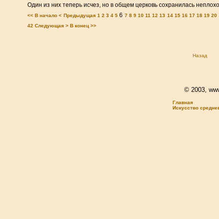
Один из них теперь исчез, но в общем церковь сохранилась неплохо.
6
<< В начало
< Предыдущая
1
2
3
4
5
7
8
9
10
11
12
13
14
15
16
17
18
19
20
42
Следующая >
В конец >>
Назад
© 2003, www.
Главная
Искусство средне