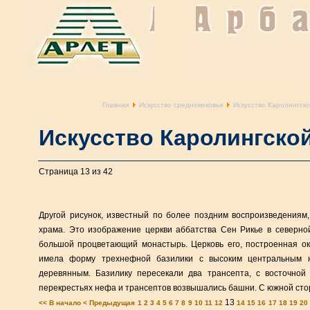
Главная
Искусство средневековья
Искусство Каролингск
Искусство Каролингско
Страница 13 из 42
Другой рисунок, известный по более поздним воспроизведениям,
храма. Это изображение церкви аббатства Сен Рикье в северно
большой процветающий монастырь. Церковь его, построенная ок
имела форму трехнефной базилики с высоким центральным 
деревянным. Базилику пересекали два трансепта, с восточно
перекрестьях нефа и трансептов возвышались башни. С южной сто
13
<< В начало
< Предыдущая
1
2
3
4
5
6
7
8
9
10
11
12
14
15
16
17
18
19
20