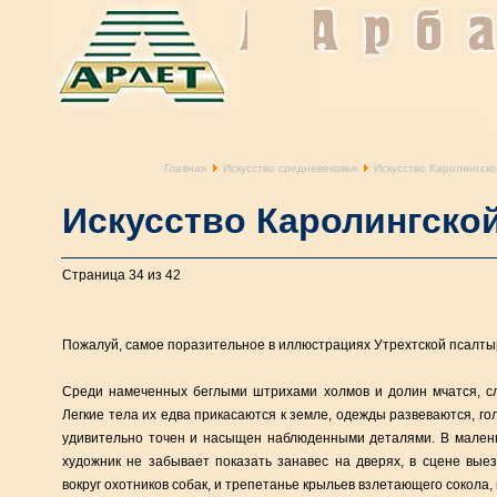
Главная
Искусство средневековья
Искусство Каролингск
Искусство Каролингско
Страница 34 из 42
Пожалуй, самое поразительное в иллюстрациях Утрехтской псалты
Среди намеченных беглыми штрихами холмов и долин мчатся, сл
Легкие тела их едва прикасаются к земле, одежды развеваются, го
удивительно точен и насыщен наблюденными деталями. В малень
художник не забывает показать занавес на дверях, в сцене вые
вокруг охотников собак, и трепетанье крыльев взлетающего сокола, 