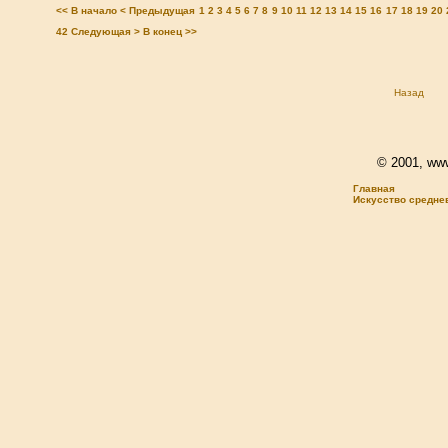
<< В начало
< Предыдущая
1
2
3
4
5
6
7
8
9
10
11
12
13
14
15
16
17
18
19
20
42
Следующая >
В конец >>
Назад
© 2001, www.
Главная
Искусство средне