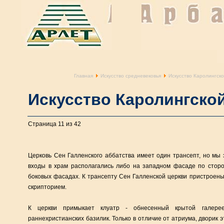
Главная
Искусство средневековья
Искусство Каролингск
Искусство Каролингско
Страница 11 из 42
Церковь Сен Галленского аббатства имеет один трансепт, но мы 
входы в храм располагались либо на западном фасаде по сторо
боковых фасадах. К трансепту Сен Галленской церкви пристроен
скрипторием.
К церкви примыкает клуатр - обнесенный крытой галере
раннехристианских базилик. Только в отличие от атриума, дворик 