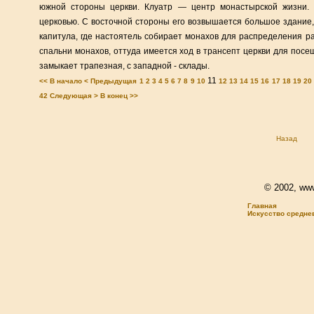
южной стороны церкви. Клуатр — центр монастырской жизни.
церковью. С восточной стороны его возвышается большое здание,
капитула, где настоятель собирает монахов для распределения р
спальни монахов, оттуда имеется ход в трансепт церкви для пос
замыкает трапезная, с западной - склады.
11
<< В начало
< Предыдущая
1
2
3
4
5
6
7
8
9
10
12
13
14
15
16
17
18
19
20
42
Следующая >
В конец >>
Назад
© 2002, www.
Главная
Искусство средне