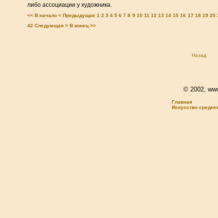
либо ассоциации у художника.
<< В начало
< Предыдущая
1
2
3
4
5
6
7
8
9
10
11
12
13
14
15
16
17
18
19
20
42
Следующая >
В конец >>
Назад
© 2002, www.
Главная
Искусство средне