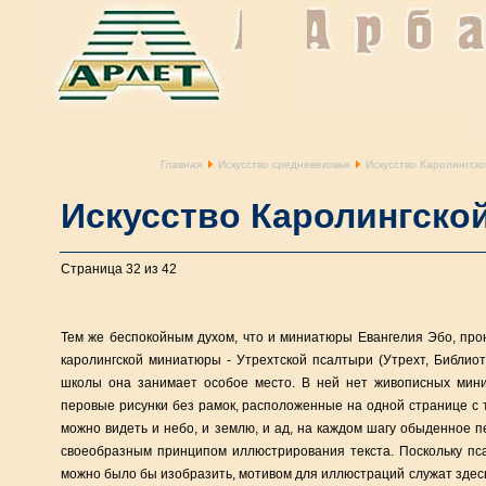
Главная
Искусство средневековья
Искусство Каролингск
Искусство Каролингско
Страница 32 из 42
Тем же беспокойным духом, что и миниатюры Евангелия Эбо, пр
каролингской миниатюры - Утрехтской псалтыри (Утрехт, Библиоте
школы она занимает особое место. В ней нет живописных мин
перовые рисунки без рамок, расположенные на одной странице с 
можно видеть и небо, и землю, и ад, на каждом шагу обыденное 
своеобразным принципом иллюстрирования текста. Поскольку пс
можно было бы изобразить, мотивом для иллюстраций служат здес