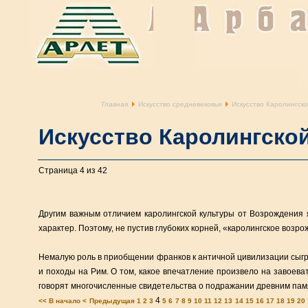
Главная
Искусство средневековья
Искусство Каролингск
Искусство Каролингско
Страница 4 из 42
Другим важным отличием каролингской культуры от Возрождения 
характер. Поэтому, не пустив глубоких корней, «каролингское возр
Немалую роль в приобщении франков к античной цивилизации сыгр
и походы на Рим. О том, какое впечатление произвело на завоева
говорят многочисленные свидетельства о подражании древним памя
4
<< В начало
< Предыдущая
1
2
3
5
6
7
8
9
10
11
12
13
14
15
16
17
18
19
20