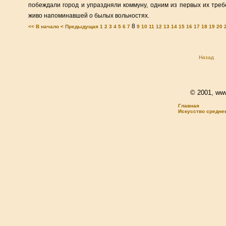
побеждали город и упраздняли коммуну, одним из первых их тре
живо напоминавшей о былых вольностях.
8
<< В начало
< Предыдущая
1
2
3
4
5
6
7
9
10
11
12
13
14
15
16
17
18
19
20
Назад
© 2001, www.
Главная
Искусство средне