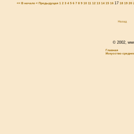
17
<< В начало
< Предыдущая
1
2
3
4
5
6
7
8
9
10
11
12
13
14
15
16
18
19
20
Назад
© 2002, www.
Главная
Искусство средне