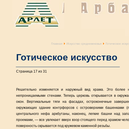
Главная
Искусство средневековья
Готическое искус
Готическое искусство
Страница 17 из 31
Решительно изменяется и наружный вид храма. Это более н
непроницаемыми стенами. Теперь церковь открывается в окруж
окон. Вертикальные тяги на фасадах, остроконечные заверше
окружающих здание контрфорсов с островерхими башенками (п
центрального нефа аркбутаны, наконец, легкие башни над за
проемами, — все увлекает вверх взор стоящего перед храмом чело
поверхность скрывается под кружевом каменной резьбы.