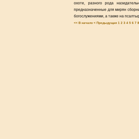
охоте, разного рода назидател
предназначенные для мирян сборник
богослужениями, а также на псалты
<< В начало
< Предыдущая
1
2
3
4
5
6
7