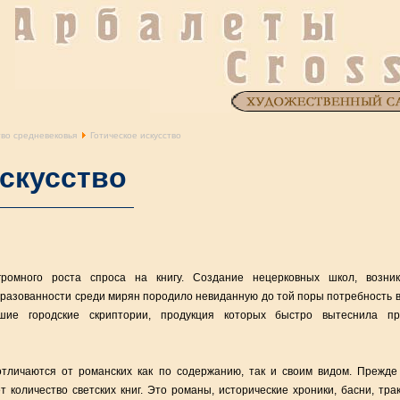
тво средневековья
Готическое искусство
искусство
ромного роста спроса на книгу. Создание нецерковных школ, возник
разованности среди мирян породило невиданную до той поры потребность в 
ьшие городские скриптории, продукция которых быстро вытеснила пр
тличаются от романских как по содержанию, так и своим видом. Прежде 
т количество светских книг. Это романы, исторические хроники, басни, тра