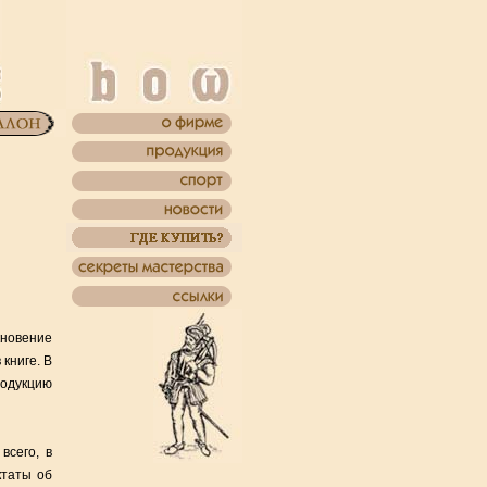
новение
книге. В
одукцию
всего, в
ктаты об