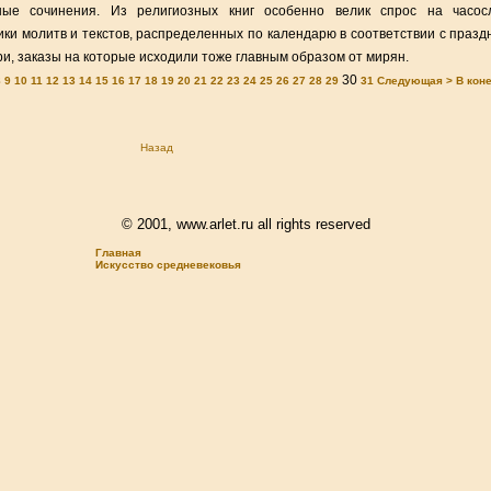
ьные сочинения. Из религиозных книг особенно велик спрос на часо
и молитв и текстов, распределенных по календарю в соответствии с празд
ри, заказы на которые исходили тоже главным образом от мирян.
30
8
9
10
11
12
13
14
15
16
17
18
19
20
21
22
23
24
25
26
27
28
29
31
Следующая >
В кон
Назад
© 2001, www.arlet.ru all rights reserved
Главная
Искусство средневековья