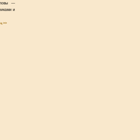
словы —
никами и
ец >>