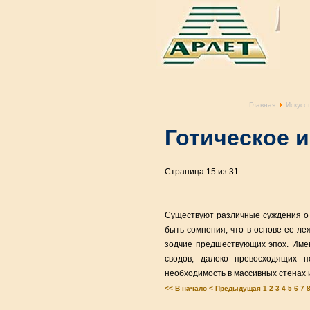
Главная
Искусс
Готическое 
Страница 15 из 31
Существуют различные суждения о т
быть сомнения, что в основе ее ле
зодчие предшествующих эпох. Имен
сводов, далеко превосходящих 
необходимость в массивных стенах 
<< В начало
< Предыдущая
1
2
3
4
5
6
7