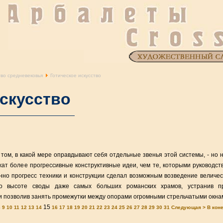
тво средневековья
Готическое искусство
искусство
ом, в какой мере оправдывают себя отдельные звенья этой системы, - но 
жат более прогрессивные конструктивные идеи, чем те, которыми руководст
но прогресс техники и конструкции сделал возможным возведение величе
по высоте своды даже самых больших романских храмов, устранив п
и позволив занять промежутки между опорами огромными стрельчатыми окна
15
8
9
10
11
12
13
14
16
17
18
19
20
21
22
23
24
25
26
27
28
29
30
31
Следующая >
В кон