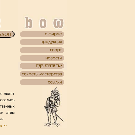
не может
вовались
ственных
ри этом
ми.
ец >>