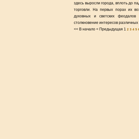
здесь выросли города, вплоть до п
торговли. На первых порах их во
духовных и светских феодалов 
столкновение интересов различных 
<< В начало
< Предыдущая
1
2
3
4
5