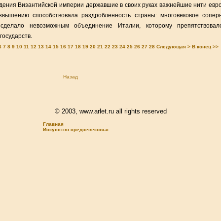
адения Византийской империи державшие в своих руках важнейшие нити евр
звышению способствовала раздробленность страны: многовековое сопер
сделало невозможным объединение Италии, которому препятствовал
государств.
6
7
8
9
10
11
12
13
14
15
16
17
18
19
20
21
22
23
24
25
26
27
28
Следующая >
В конец >>
Назад
© 2003, www.arlet.ru all rights reserved
Главная
Искусство средневековья