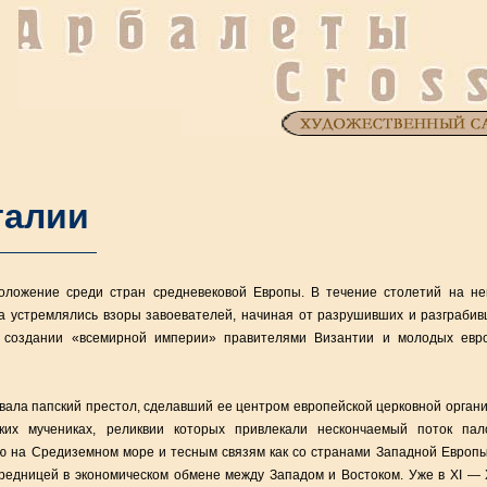
талии
оложение среди стран средневековой Европы. В течение столетий на н
а устремлялись взоры завоевателей, начиная от разрушивших и разграби
 создании «всемирной империи» правителями Византии и молодых евро
ала папский престол, сделавший ее центром европейской церковной органи
ких мучениках, реликвии которых привлекали нескончаемый поток пал
 на Средиземном море и тесным связям как со странами Западной Европы,
редницей в экономическом обмене между Западом и Востоком. Уже в XI — X