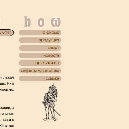
ей лежал
вших Рим
пейских
зации, а
омников.
 так и с
II веках