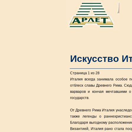
Искусство И
Страница 1 из 28
Италия всегда занимала особое п
отблеск славы Древнего Рима. Сюд
варваров и кончая мечтавшими о
государств.
От Древнего Рима Италия унаследов
также легенды о раннехристианс
Благодаря выгодному расположению
Византией, Италия рано стала пос