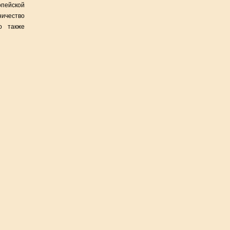
опейской
ничество
о также