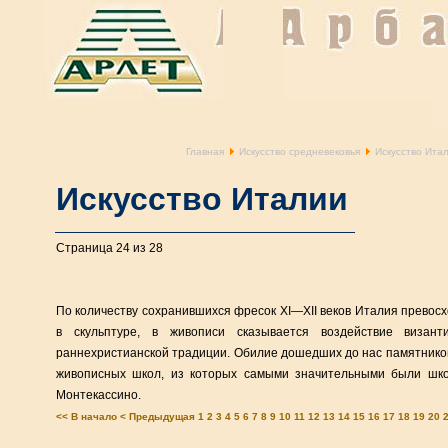
Главная
Искусство средневековья
Искусство Ита
Искусство Италии
Страница 24 из 28
По количеству сохранившихся фресок XI—XII веков Италия превосх
в скульптуре, в живописи сказывается воздействие визант
раннехристианской традиции. Обилие дошедших до нас памятников
живописных школ, из которых самыми значительными были шко
Монтекассино.
<< В начало
< Предыдущая
1
2
3
4
5
6
7
8
9
10
11
12
13
14
15
16
17
18
19
20