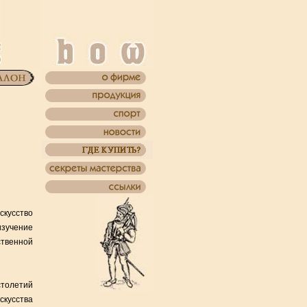
кусство
изучение
ственной
столетий
искусства