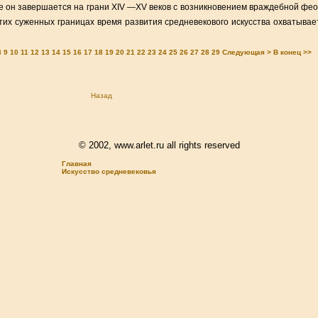
е он завершается на грани XIV —XV веков с возникновением враждебной фе
тих суженных границах время развития средневекового искусства охватывае
8
9
10
11
12
13
14
15
16
17
18
19
20
21
22
23
24
25
26
27
28
29
Следующая >
В конец >>
Назад
© 2002, www.arlet.ru all rights reserved
Главная
Искусство средневековья