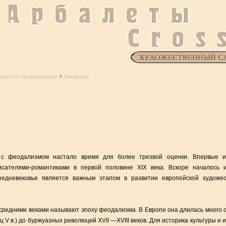
скусство средневековья
Введение
с феодализмом настало время для более трезвой оценки. Впервые ис
исателями-романтиками в первой половине XIX века. Вскоре началось 
средневековье является важным этапом в развитии европейской художе
средними веками называют эпоху феодализма. В Европе она длилась много 
 V в.) до буржуазных революций XVII —XVIII веков. Для историка культуры и 