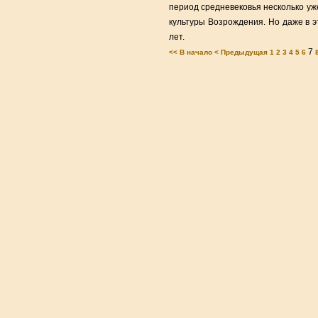
период средневековья несколько уж
культуры Возрождения. Но даже в э
лет.
7
<< В начало
< Предыдущая
1
2
3
4
5
6