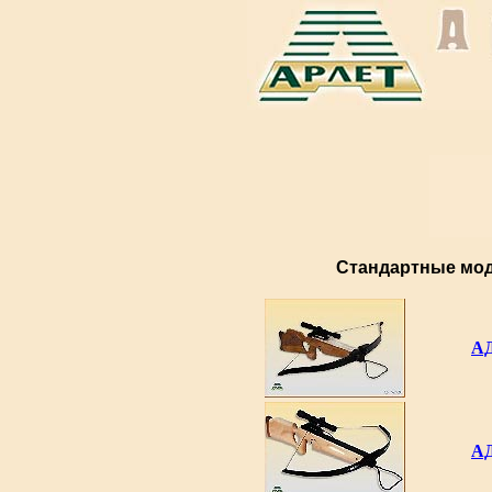
Стандартные мо
АД
АД