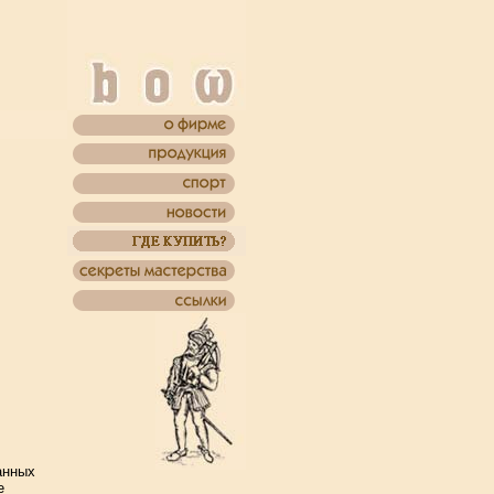
анных
е