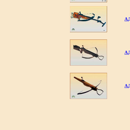
АД
АД
АД